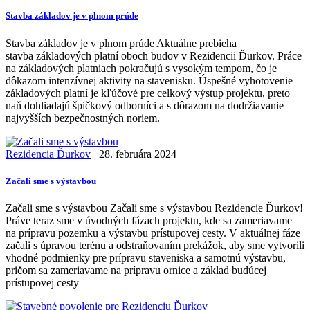
Stavba základov je v plnom prúde
Stavba základov je v plnom prúde Aktuálne prebieha
stavba základových platní oboch budov v Rezidencii Ďurkov. Práce
na základových platniach pokračujú s vysokým tempom, čo je
dôkazom intenzívnej aktivity na stavenisku. Úspešné vyhotovenie
základových platní je kľúčové pre celkový výstup projektu, preto
naň dohliadajú špičkový odborníci a s dôrazom na dodržiavanie
najvyšších bezpečnostných noriem.
Rezidencia Ďurkov
|
28. februára 2024
Začali sme s výstavbou
Začali sme s výstavbou Začali sme s výstavbou Rezidencie Ďurkov!
Práve teraz sme v úvodných fázach projektu, kde sa zameriavame
na prípravu pozemku a výstavbu prístupovej cesty. V aktuálnej fáze
začali s úpravou terénu a odstraňovaním prekážok, aby sme vytvorili
vhodné podmienky pre prípravu staveniska a samotnú výstavbu,
pričom sa zameriavame na prípravu ornice a základ budúcej
prístupovej cesty