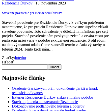
Rezidencia Ďurkov
|
15. novembra 2023
Stavebné povolenie pre Rezidenciu Ďurkov
Stavebné povolenie pre Rezidenciu Ďurkov S veľkým potešením
oznamujeme, že pre projekt Rezidencia Ďurkov sme úspešne získali
stavebné povolenie. Toto schválenie je dôležitým míľnikom pre celý
projekt. Stavebné povolenie nám poskytuje zelenú a otvára cestu pre
realizáciu našej vízie v podobe exkluzívnej rezidencie. S ohľadom
na túto významnú udalosť sme stanovili termín začatia výstavby na
február 2024. Tento krok nám…
Značky:
Interior
Hľadať
Hľadať
Najnovšie články
Osadenie Garážových brán, dokončenie garáží a fasád,
realizácia odkvapov
Exteriér Rezidencie Ďurkov získava finálnu podobu
Stavba oplotenia a uzatváranie Rezidencie
Dokončovanie podlahového kúrenia a poterov
Osadenie okien a dverí, uzavretie hrubej stavby