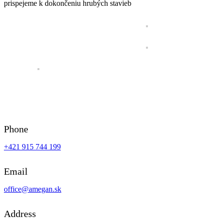
prispejeme k dokončeniu hrubých stavieb
Phone
+421 915 744 199
Email
office@amegan.sk
Address